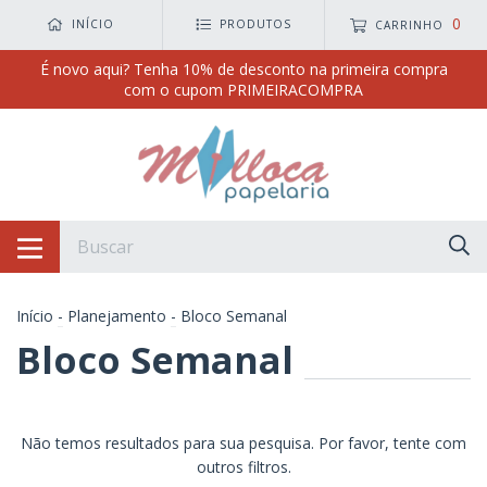
0
INÍCIO
PRODUTOS
CARRINHO
É novo aqui? Tenha 10% de desconto na primeira compra
com o cupom PRIMEIRACOMPRA
Início
-
Planejamento
-
Bloco Semanal
Bloco Semanal
Não temos resultados para sua pesquisa. Por favor, tente com
outros filtros.