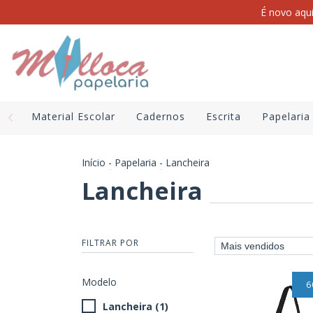
É novo aqu
Material Escolar
Cadernos
Escrita
Papelaria
Início
-
Papelaria
-
Lancheira
Lancheira
FILTRAR POR
Modelo
6
Lancheira (1)