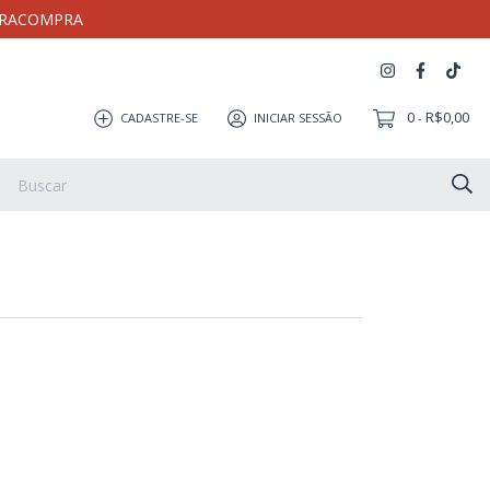
MEIRACOMPRA
0
R$0,00
CADASTRE-SE
INICIAR SESSÃO
-
Artesanato
Coleção Milloca
Pulseira
Eletrônicos