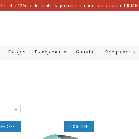
i? Tenha 10% de desconto na primeira compra com o cupom PRI
Estojos
Planejamento
Garrafas
Brinquedos
0
%
OFF
28
%
OFF