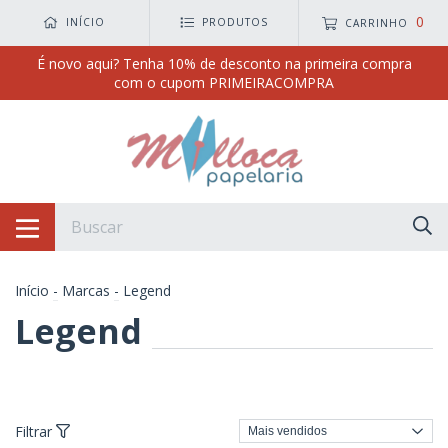
0
INÍCIO
PRODUTOS
CARRINHO
É novo aqui? Tenha 10% de desconto na primeira compra
com o cupom PRIMEIRACOMPRA
Início
-
Marcas
-
Legend
Legend
Filtrar