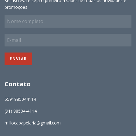
Se inscreva e seja o primeiro a saber de todas as novidades e
promoções
Contato
5591985044114
(91) 98504-4114
millocapapelaria@gmail.com