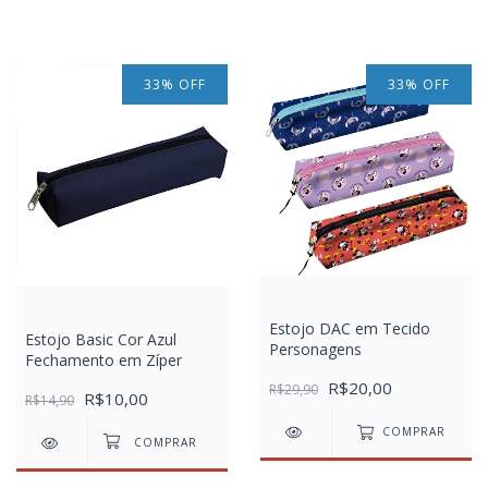
33
%
OFF
33
%
OFF
Estojo DAC em Tecido
Estojo Basic Cor Azul
Personagens
Fechamento em Zíper
R$20,00
R$29,90
R$10,00
R$14,90
COMPRAR