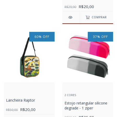
R$20,00
R$29,90
COMPRAR
60
%
OFF
37
%
OFF
2 CORES
Lancheira Raptor
Estojo retangular silicone
degrade - 1 ziper
R$20,00
R$50,00