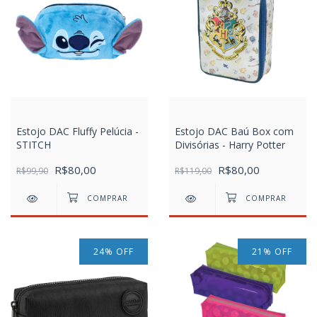
Estojo DAC Fluffy Pelúcia -
Estojo DAC Baú Box com
STITCH
Divisórias - Harry Potter
R$80,00
R$80,00
R$99,90
R$119,00
24
%
OFF
21
%
OFF