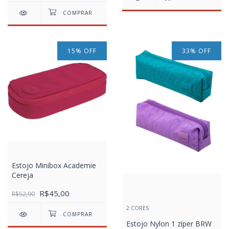
15
%
OFF
33
%
OFF
Estojo Minibox Academie
Cereja
R$45,00
R$52,90
2 CORES
Estojo Nylon 1 zíper BRW