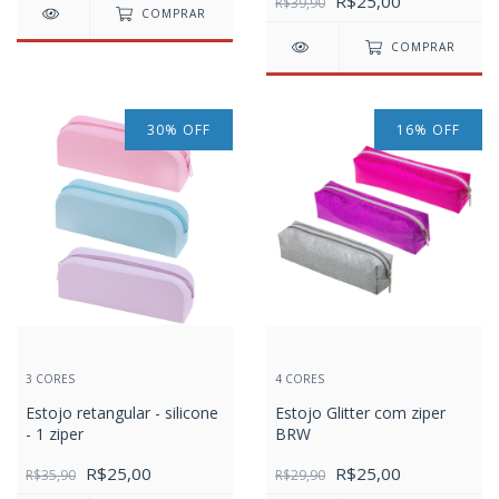
R$25,00
R$39,90
COMPRAR
COMPRAR
30
%
OFF
16
%
OFF
3 CORES
4 CORES
Estojo retangular - silicone
Estojo Glitter com ziper
- 1 ziper
BRW
R$25,00
R$25,00
R$35,90
R$29,90