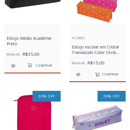
Estojo Médio Académie
4 CORES
Preto
Estojo escolar em Cristal
Translúcido Color Circle
R$35,00
R$45,90
DAC
R$15,00
R$18,90
COMPRAR
30
%
OFF
28
%
OFF