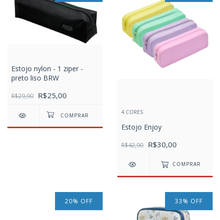
Estojo nylon - 1 ziper -
preto liso BRW
R$25,00
R$29,90
4 CORES
Estojo Enjoy
R$30,00
R$42,90
COMPRAR
20
%
OFF
33
%
OFF