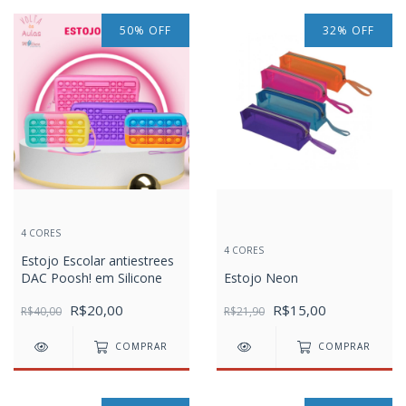
50
%
OFF
32
%
OFF
4 CORES
4 CORES
Estojo Escolar antiestrees
DAC Poosh! em Silicone
Estojo Neon
R$20,00
R$15,00
R$40,00
R$21,90
COMPRAR
COMPRAR