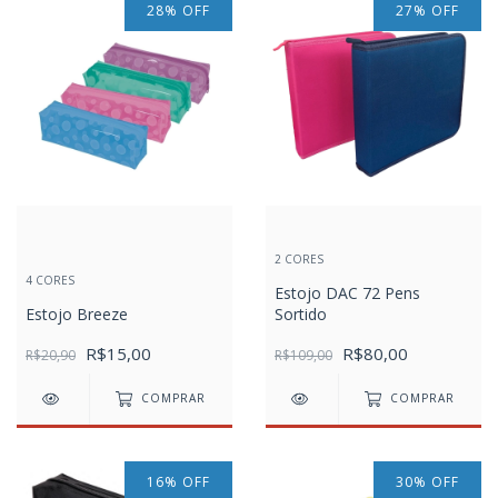
28
%
OFF
27
%
OFF
2 CORES
4 CORES
Estojo DAC 72 Pens
Estojo Breeze
Sortido
R$15,00
R$80,00
R$20,90
R$109,00
COMPRAR
COMPRAR
16
%
OFF
30
%
OFF