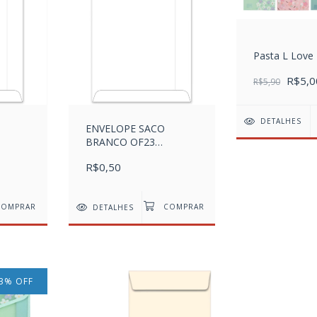
Pasta L Love
R$5,0
R$5,90
DETALHES
ENVELOPE SACO
BRANCO OF23
NIDADE
162X229MM - UNIDADE
R$0,50
DETALHES
3
%
OFF