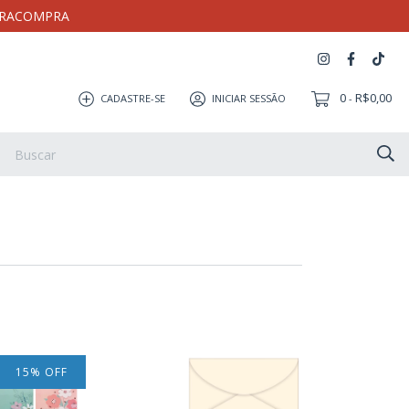
MEIRACOMPRA
0
R$0,00
CADASTRE-SE
INICIAR SESSÃO
-
Artesanato
Coleção Milloca
Pulseira
Eletrônicos
15
%
OFF