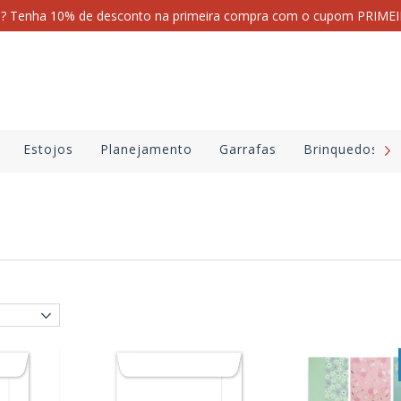
i? Tenha 10% de desconto na primeira compra com o cupom PRI
Estojos
Planejamento
Garrafas
Brinquedos