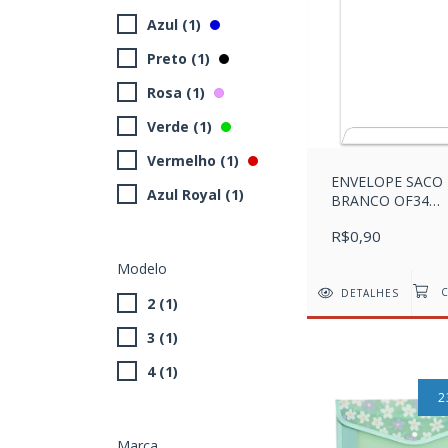
Azul (1)
Preto (1)
Rosa (1)
Verde (1)
Vermelho (1)
ENVELOPE SACO
Azul Royal (1)
BRANCO OF34
240X340MM - U
R$0,90
Modelo
DETALHES
2 (1)
3 (1)
4 (1)
2
Marca