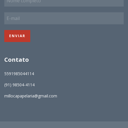
Contato
5591985044114
(91) 98504-4114
millocapapelaria@gmail.com