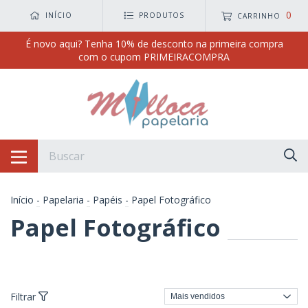
0
INÍCIO
PRODUTOS
CARRINHO
É novo aqui? Tenha 10% de desconto na primeira compra
com o cupom PRIMEIRACOMPRA
Início
-
Papelaria
-
Papéis
-
Papel Fotográfico
Papel Fotográfico
Filtrar