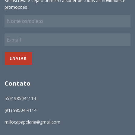
Se inscreva e seja o primeiro a saber de todas as novidades e
promoções
Contato
5591985044114
(91) 98504-4114
millocapapelaria@gmail.com