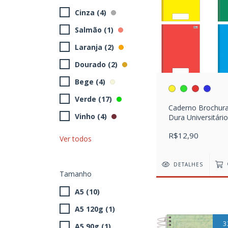
Cinza (4)
Salmão (1)
Laranja (2)
Dourado (2)
Bege (4)
Verde (17)
Caderno Brochur
Vinho (4)
Dura Universitário
Pepper 80 Folhas
R$12,90
Ver todos
DETALHES
Tamanho
A5 (10)
A5 120g (1)
3
A5 90g (1)