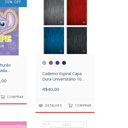
20
%
OFF
churão
bada
Caderno Espiral Capa
ch - 10
Dura Universitário 10
,00
Matérias Zip 200 Folhas
R$40,00
COMPRAR
DETALHES
COMPRAR