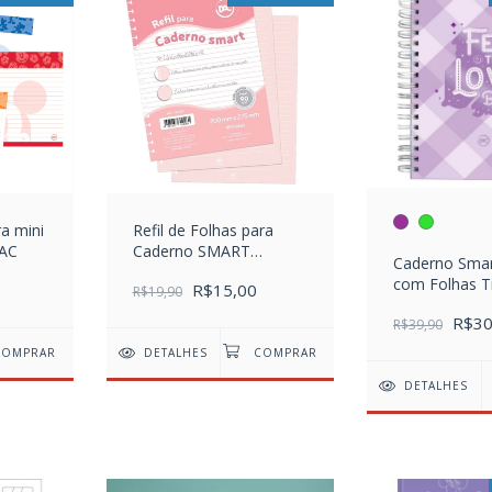
ra mini
Refil de Folhas para
DAC
Caderno SMART
Caderno Smar
Universitário Rosa C/
com Folhas T
R$15,00
Linhas Brancas
R$19,90
DAC Breeze
R$30
R$39,90
DETALHES
DETALHES