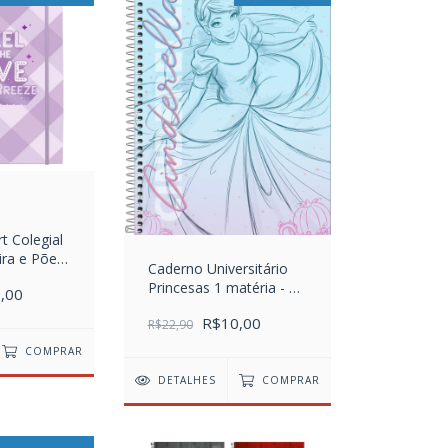
t Colegial
ira e Põe
Caderno Universitário
Princesas 1 matéria - 80
,00
folhas
R$10,00
R$22,90
COMPRAR
DETALHES
COMPRAR