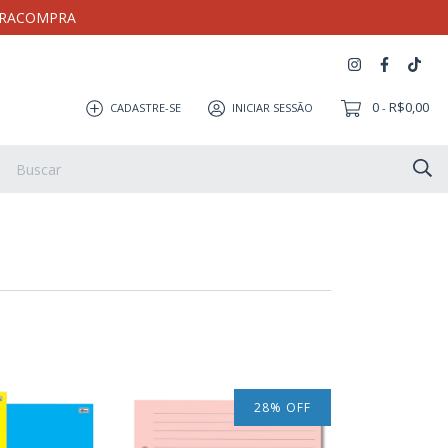
MEIRACOMPRA
0
R$0,00
CADASTRE-SE
INICIAR SESSÃO
-
Artesanato
Coleção Milloca
Pulseira
Eletrônicos
28
%
OFF