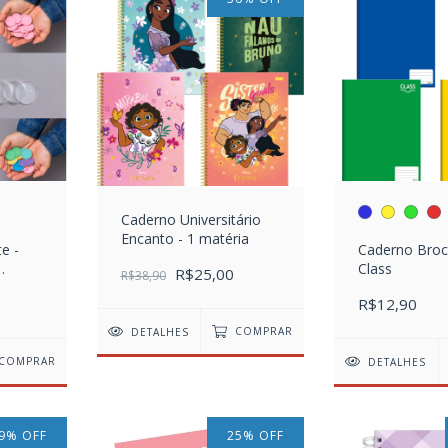
Caderno Universitário
Encanto - 1 matéria
e -
Caderno Bro
Class
R$25,00
R$38,90
R$12,90
DETALHES
COMPRAR
COMPRAR
DETALHES
9
%
OFF
25
%
OFF