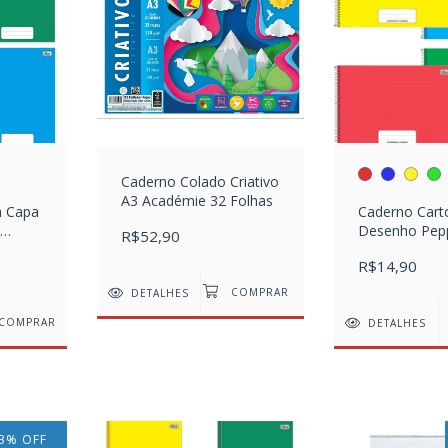
Caderno Colado Criativo
A3 Académie 32 Folhas
a Capa
Caderno Carto
Desenho Pep
R$52,90
folhas
R$14,90
DETALHES
COMPRAR
DETALHES
3
%
OFF