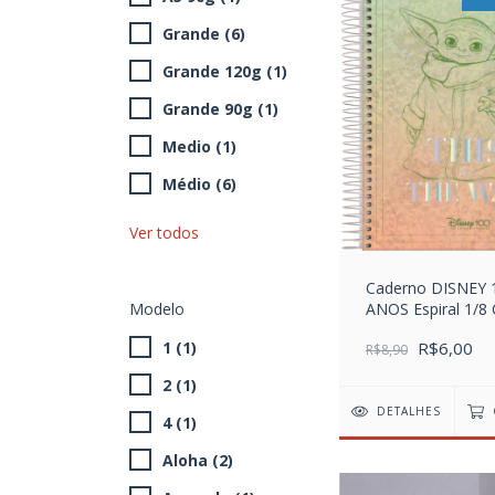
Grande (6)
Grande 120g (1)
Grande 90g (1)
Medio (1)
Médio (6)
Ver todos
Caderno DISNEY 
ANOS Espiral 1/8
Modelo
Dura 80FLS Janda
R$6,00
1 (1)
R$8,90
2 (1)
DETALHES
4 (1)
Aloha (2)