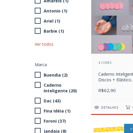
Amarelo (1)
Antonio (1)
Ariel (1)
Barbie (1)
Ver todos
4 CORES
Marca
Caderno Inteligent
Buendia (2)
Discos + Elástico
Caderno
tamanho Grande
R$62,90
Inteligente (20)
Dac (43)
DETALHES
Fina Idéia (1)
Foroni (37)
1
Jandaia (8)