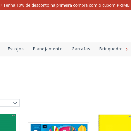
i? Tenha 10% de desconto na primeira compra com o cupom PRI
Estojos
Planejamento
Garrafas
Brinquedos