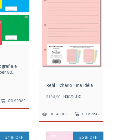
grafia e
per 80
Refil Fichário Fina Idéia
R$25,00
R$34,90
COMPRAR
DETALHES
COMPRAR
21
%
OFF
25
%
OFF