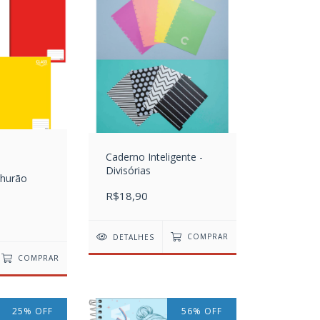
Caderno Inteligente -
Divisórias
churão
R$18,90
DETALHES
COMPRAR
COMPRAR
25
%
OFF
56
%
OFF