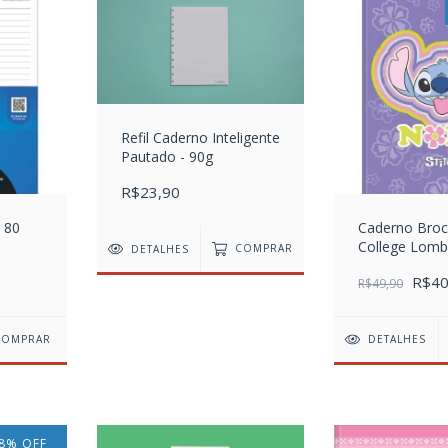
Refil Caderno Inteligente
Pautado - 90g
R$23,90
o 80
Caderno Bro
College Lom
DETALHES
COMPRAR
Quadrada Stit
R$40
matérias
R$49,90
DETALHES
8
%
OFF