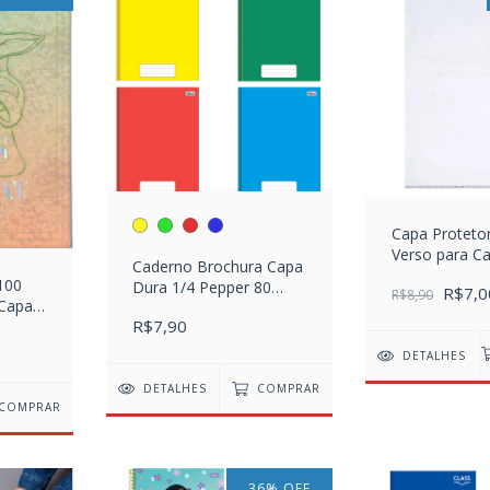
Capa Protetor
Verso para C
Caderno Brochura Capa
Universitário 
100
Dura 1/4 Pepper 80
R$7,0
R$8,90
 Capa
Folhas
R$7,90
ia
DETALHES
DETALHES
COMPRAR
COMPRAR
36
%
OFF