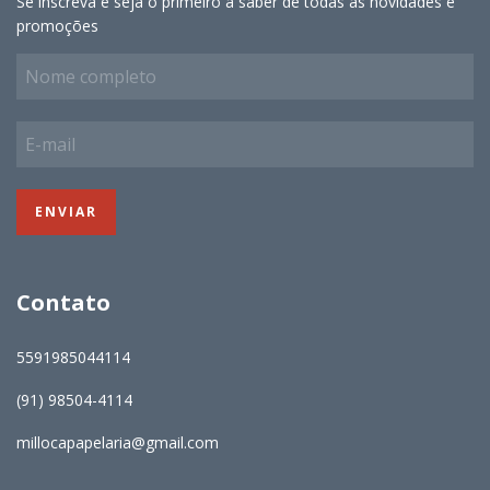
Se inscreva e seja o primeiro a saber de todas as novidades e
promoções
Contato
5591985044114
(91) 98504-4114
millocapapelaria@gmail.com