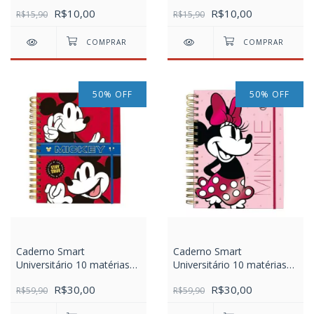
R$10,00
R$10,00
R$15,90
R$15,90
50
%
OFF
50
%
OFF
Caderno Smart
Caderno Smart
Universitário 10 matérias
Universitário 10 matérias
com folhas tira e põe DAC
com folhas tira e põe DAC
R$30,00
R$30,00
Mickey
R$59,90
Minnie
R$59,90