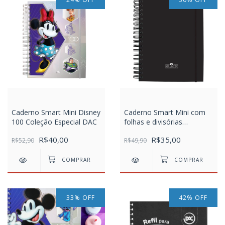
Caderno Smart Mini Disney
Caderno Smart Mini com
100 Coleção Especial DAC
folhas e divisórias
reposicionáveis DAC ALL
R$40,00
R$35,00
R$52,90
BLACK
R$49,90
33
%
OFF
42
%
OFF