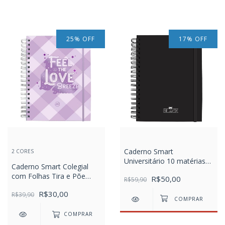
25
%
OFF
17
%
OFF
Caderno Smart
2 CORES
Universitário 10 matérias
Caderno Smart Colegial
com folhas tira e põe DAC
com Folhas Tira e Põe
R$50,00
All Black
R$59,90
DAC Breeze
R$30,00
R$39,90
COMPRAR