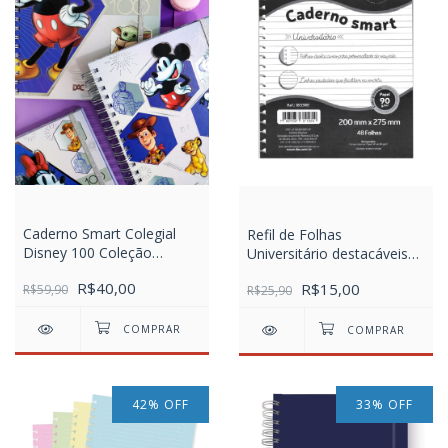
Caderno Smart Colegial
Refil de Folhas
Disney 100 Coleção
Universitário destacáveis
Especial
(tira e põe) com 48 Folhas
R$40,00
R$15,00
R$59,90
Caderno SMART
R$25,90
42
%
OFF
33
%
OFF