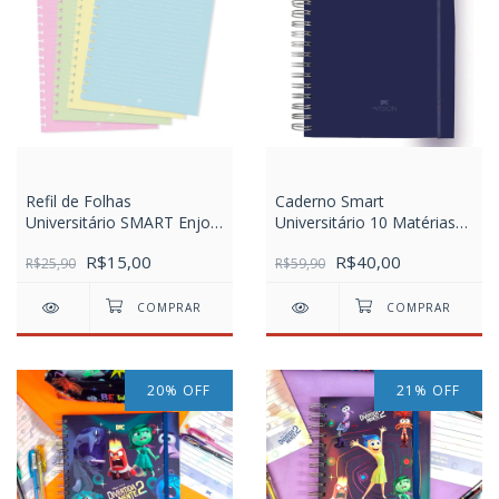
Refil de Folhas
Caderno Smart
Universitário SMART Enjoy
Universitário 10 Matérias
destacáveis (tira e põe)
com Folhas Tira e Põe
R$15,00
R$40,00
com 48 Folhas
R$25,90
DAC Vision Azul
R$59,90
20
%
OFF
21
%
OFF