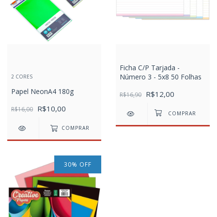
Ficha C/P Tarjada -
Número 3 - 5x8 50 Folhas
2 CORES
Papel NeonA4 180g
R$12,00
R$16,90
R$10,00
R$16,00
COMPRAR
30
%
OFF