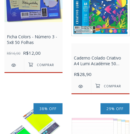
Ficha Colors - Número 3 -
5x8 50 Folhas
R$12,00
R$16,90
Caderno Colado Criativo
A4 Lumi Académie 50
Folhas
R$28,90
38
%
OFF
29
%
OFF