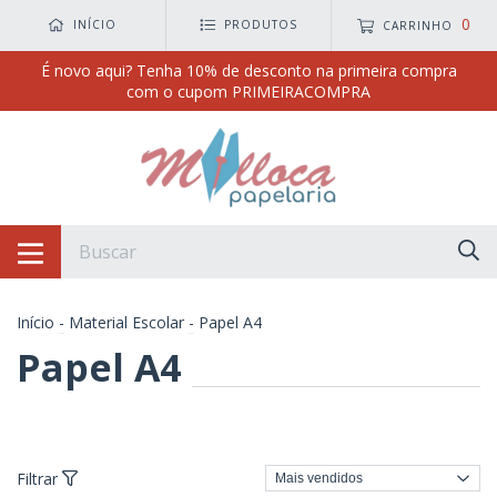
0
INÍCIO
PRODUTOS
CARRINHO
É novo aqui? Tenha 10% de desconto na primeira compra
com o cupom PRIMEIRACOMPRA
Início
-
Material Escolar
-
Papel A4
Papel A4
Filtrar