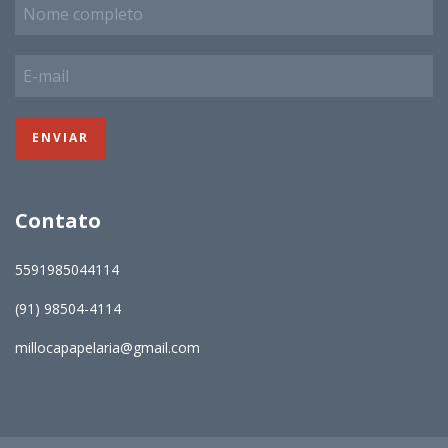
Contato
5591985044114
(91) 98504-4114
millocapapelaria@gmail.com