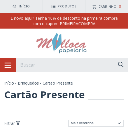
0
INÍCIO
PRODUTOS
CARRINHO
É novo aqui? Tenha 10% de desconto na primeira compra
com o cupom PRIMEIRACOMPRA
Início
-
Brinquedos
-
Cartão Presente
Cartão Presente
Filtrar