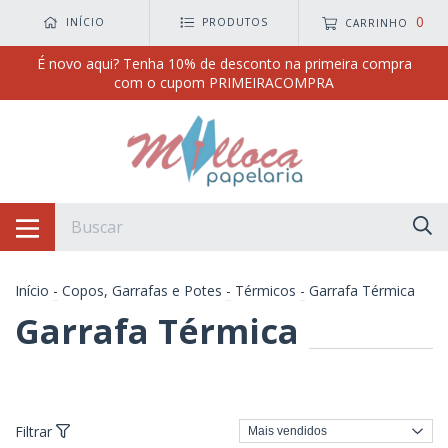
0
INÍCIO
PRODUTOS
CARRINHO
É novo aqui? Tenha 10% de desconto na primeira compra
com o cupom PRIMEIRACOMPRA
Início
-
Copos, Garrafas e Potes
-
Térmicos
-
Garrafa Térmica
Garrafa Térmica
Filtrar